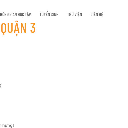
HÔNG GIAN HỌC TẬP
TUYỂN SINH
THƯ VIỆN
LIÊN HỆ
 QUẬN 3
)
m hứng!