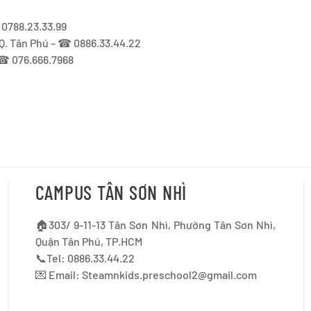
 0788.23.33.99
 Q. Tân Phú – ☎ 0886.33.44.22
 ☎ 076.666.7968
CAMPUS TÂN SƠN NHÌ
🏠303/ 9-11-13 Tân Sơn Nhì, Phường Tân Sơn Nhì,
Quận Tân Phú, TP.HCM
📞Tel: 0886.33.44.22
💌 Email:
Steamnkids.preschool2@gmail.com