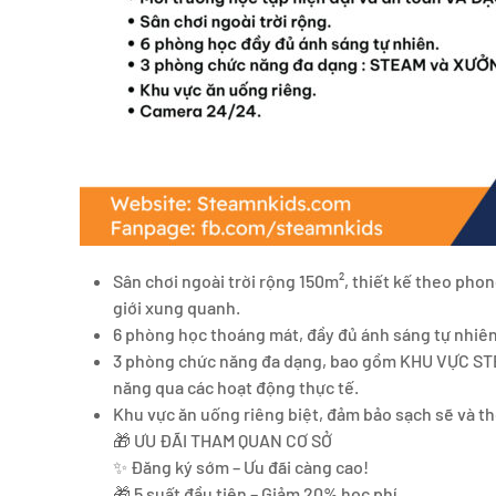
Sân chơi ngoài trời rộng 150m², thiết kế theo phong
giới xung quanh.
6 phòng học thoáng mát, đầy đủ ánh sáng tự nhiên, đ
3 phòng chức năng đa dạng, bao gồm KHU VỰC STE
năng qua các hoạt động thực tế.
Khu vực ăn uống riêng biệt, đảm bảo sạch sẽ và th
🎁 ƯU ĐÃI THAM QUAN CƠ SỞ
✨ Đăng ký sớm – Ưu đãi càng cao!
🎁 5 suất đầu tiên – Giảm 20% học phí