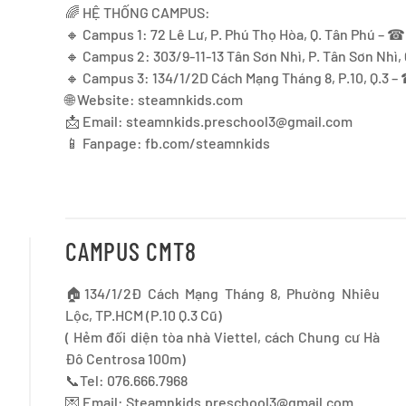
🌈 HỆ THỐNG CAMPUS:
🔸 Campus 1: 72 Lê Lư, P. Phú Thọ Hòa, Q. Tân Phú – ☎
🔸 Campus 2: 303/9-11-13 Tân Sơn Nhì, P. Tân Sơn Nhì,
🔸 Campus 3: 134/1/2D Cách Mạng Tháng 8, P.10, Q.3 –
🌐 Website: steamnkids.com
📩 Email:
steamnkids.preschool3@gmail.com
📱 Fanpage: fb.com/steamnkids
CAMPUS CMT8
🏠134/1/2Đ Cách Mạng Tháng 8, Phường Nhiêu
Lộc, TP.HCM (P.10 Q.3 Cũ)
( Hẻm đối diện tòa nhà Viettel, cách Chung cư Hà
Đô Centrosa 100m)
📞Tel: 076.666.7968
💌 Email:
Steamnkids.preschool3@gmail.com