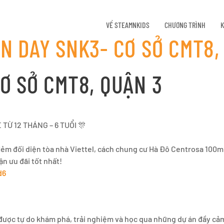
VỀ STEAMNKIDS
CHƯƠNG TRÌNH
K
N DAY SNK3- CƠ SỞ CMT8,
Ơ SỞ CMT8, QUẬN 3
Ừ 12 THÁNG – 6 TUỔI 🎊
Hẻm đối diện tòa nhà Viettel, cách chung cư Hà Đô Centrosa 100m
ận ưu đãi tốt nhất!
d6
n được tự do khám phá, trải nghiệm và học qua những dự án đầy cả