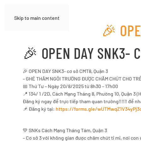
Skip to main content
🎉 OPE
🎉 OPEN DAY SNK3- C
🎉 OPEN DAY SNK3- cơ sở CMT8, Quận 3
– GHÉ THĂM NGÔI TRƯỜNG ĐƯỢC CHĂM CHÚT CHO TRẺ T
📅 Thứ Tư – Ngày 20/8/2025 từ 8h30 – 17h00
📍 134/ 1 /2D, Cách Mạng Tháng 8, Phường 10, Quận 3 (
Đăng ký ngay để trực tiếp tham quan trường‼️‼️‼️ để nh
📌 Đăng ký tại:
https://forms.gle/wUTMwqZ1V34yPj3
💚 SNKs Cách Mạng Tháng Tám, Quận 3
– Cơ sở 3 với không gian được chăm chút tỉ mỉ, nơi co