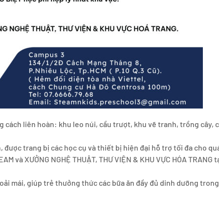
 cách liên hoàn: khu leo núi, cầu trượt, khu vẽ tranh, trồng cây, 
ược trang bị các học cụ và thiết bị hiện đại hỗ trợ tối đa cho quá
AM và XƯỞNG NGHỆ THUẬT, THƯ VIỆN & KHU VỰC HÓA TRANG tạo đi
oải mái, giúp trẻ thưởng thức các bữa ăn đầy đủ dinh dưỡng trong 