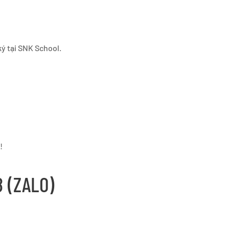
ký tại SNK School.
!
 (ZALO)