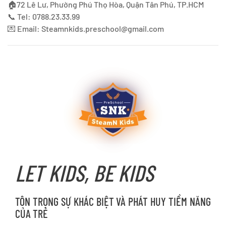
🏠72 Lê Lư, Phường Phú Thọ Hòa, Quận Tân Phú, TP.HCM
📞 Tel: 0788.23.33.99
💌 Email:
Steamnkids.preschool@gmail.com
LET KIDS, BE KIDS
TÔN TRỌNG SỰ KHÁC BIỆT VÀ PHÁT HUY TIỀM NĂNG
CỦA TRẺ