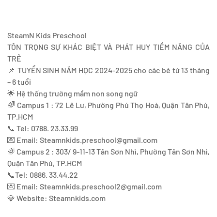
SteamN Kids Preschool
TÔN TRỌNG SỰ KHÁC BIỆT VÀ PHÁT HUY TIỀM NĂNG CỦA
TRẺ
📌 TUYỂN SINH NĂM HỌC 2024-2025 cho các bé từ 13 tháng
– 6 tuổi
🌟 Hệ thống trường mầm non song ngữ
🌈 Campus 1 : 72 Lê Lư, Phường Phú Thọ Hoà, Quận Tân Phú,
TP.HCM
📞 Tel: 0788. 23.33.99
💌 Email:
Steamnkids.preschool@gmail.com
🌈 Campus 2 : 303/ 9-11-13 Tân Sơn Nhì, Phường Tân Sơn Nhì,
Quận Tân Phú, TP.HCM
📞Tel: 0886. 33.44.22
💌 Email:
Steamnkids.preschool2@gmail.com
💎 Website: Steamnkids.com