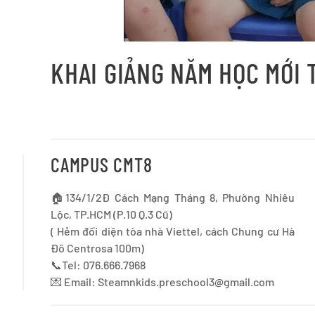
KHAI GIẢNG NĂM HỌC MỚI 
CAMPUS CMT8
🏠134/1/2Đ Cách Mạng Tháng 8, Phường Nhiêu
Lộc, TP.HCM (P.10 Q.3 Cũ)
( Hẻm đối diện tòa nhà Viettel, cách Chung cư Hà
Đô Centrosa 100m)
📞Tel: 076.666.7968
💌 Email:
Steamnkids.preschool3@gmail.com