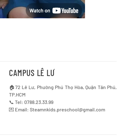
CAMPUS LÊ LƯ
🏠72 Lê Lư, Phường Phú Thọ Hòa, Quận Tân Phú,
TP.HCM
📞 Tel: 0788.23.33.99
💌 Email:
Steamnkids.preschool@gmail.com