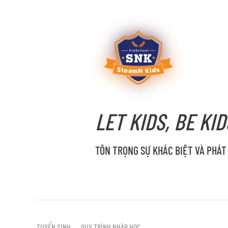
LET KIDS, BE KID
TÔN TRỌNG SỰ KHÁC BIỆT VÀ PHÁT
TUYỂN SINH
QUY TRÌNH NHẬP HỌC