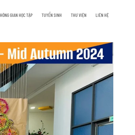
HÔNG GIAN HỌC TẬP
TUYỂN SINH
THƯ VIỆN
LIÊN HỆ