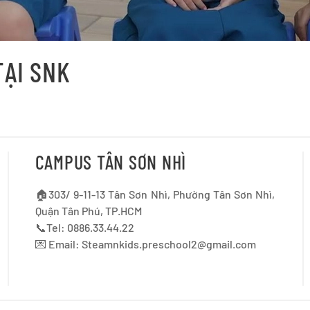
TẠI SNK
CAMPUS TÂN SƠN NHÌ
🏠303/ 9-11-13 Tân Sơn Nhì, Phường Tân Sơn Nhì,
Quận Tân Phú, TP.HCM
📞Tel: 0886.33.44.22
💌 Email:
Steamnkids.preschool2@gmail.com