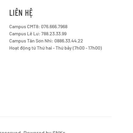
LIÊN HỆ
Campus CMT8: 076.666.7968
Campus Lê Lư: 788.23.33.99
Campus Tân Sơn Nhì: 0886.33.44.22
Hoạt động từ Thứ hai - Thứ bảy (7h00 - 17h00)
s reserved. Powered by
SNKs
.