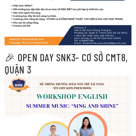
🎉 OPEN DAY SNK3- CƠ SỞ CMT8,
QUẬN 3