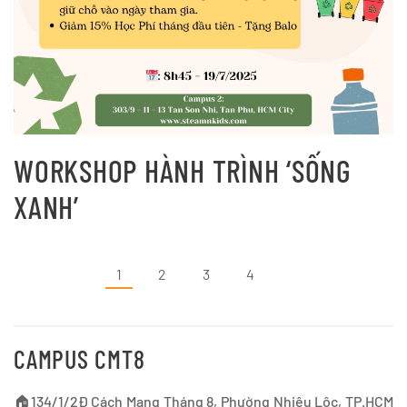
WORKSHOP HÀNH TRÌNH ‘SỐNG
XANH’
1
2
3
4
CAMPUS CMT8
🏠134/1/2Đ Cách Mạng Tháng 8, Phường Nhiêu Lộc, TP.HCM