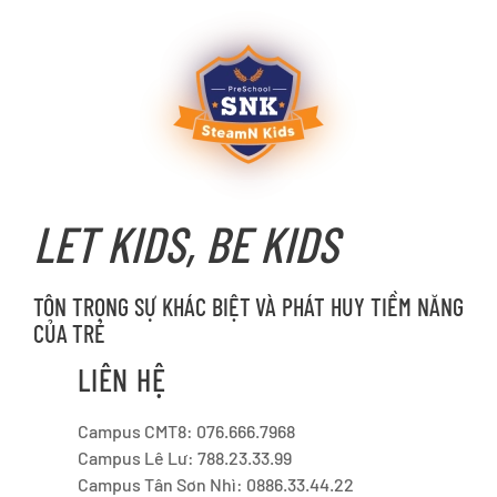
LET KIDS, BE KIDS
TÔN TRỌNG SỰ KHÁC BIỆT VÀ PHÁT HUY TIỀM NĂNG
CỦA TRẺ
LIÊN HỆ
Campus CMT8: 076.666.7968
Campus Lê Lư: 788.23.33.99
Campus Tân Sơn Nhì: 0886.33.44.22