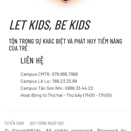
LET KIDS, BE KIDS
TÔN TRỌNG SỰ KHÁC BIỆT VÀ PHÁT HUY TIỀM NĂNG
CỦA TRẺ
LIÊN HỆ
Campus CMT8: 076.666.7968
Campus Lê Lư: 788.23.33.99
Campus Tân Sơn Nhì: 0886.33.44.22
Hoạt động từ Thứ hai - Thứ bảy (7h00 - 17h00)
TUYỂN SINH
QUY TRÌNH NHẬP HỌC
©
SteamNKids. All rights reserved. Powered by