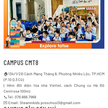
CAMPUS CMT8
🏠134/1/2Đ Cách Mạng Tháng 8, Phường Nhiêu Lộc, TP.HCM
(P.10 Q.3 Cũ)
( Hẻm đối diện tòa nhà Viettel, cách Chung cư Hà Đô
Centrosa 100m)
📞Tel: 076.666.7968
💌 Email:
Steamnkids.preschool3@gmail.com