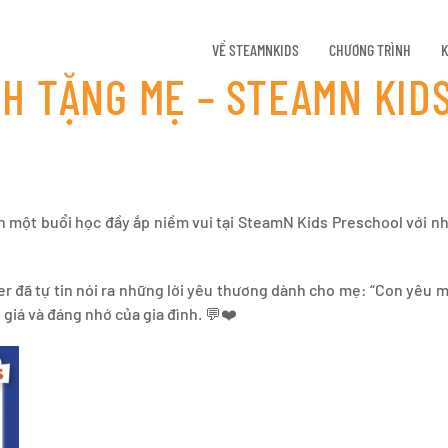
VỀ STEAMNKIDS
CHƯƠNG TRÌNH
K
H TẶNG MẸ – STEAMN KID
nên một buổi học đầy ắp niềm vui tại SteamN Kids Preschool với n
r đã tự tin nói ra những lời yêu thương dành cho mẹ: “Con yêu mẹ
giá và đáng nhớ của gia đình. 💬❤️