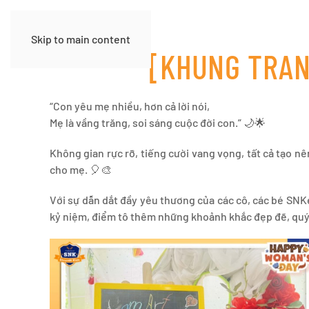
Skip to main content
[KHUNG TRAN
“Con yêu mẹ nhiều, hơn cả lời nói,
Mẹ là vầng trăng, soi sáng cuộc đời con.” 🌙🌟
Không gian rực rỡ, tiếng cười vang vọng, tất cả tạo 
cho mẹ. 🎈🎨
Với sự dẫn dắt đầy yêu thương của các cô, các bé SNKe
kỷ niệm, điểm tô thêm những khoảnh khắc đẹp đẽ, quý 