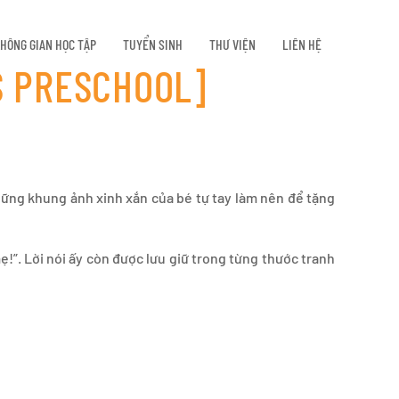
HÔNG GIAN HỌC TẬP
TUYỂN SINH
THƯ VIỆN
LIÊN HỆ
S PRESCHOOL]
hững khung ảnh xinh xắn của bé tự tay làm nên để tặng
!”. Lời nói ấy còn được lưu giữ trong từng thước tranh