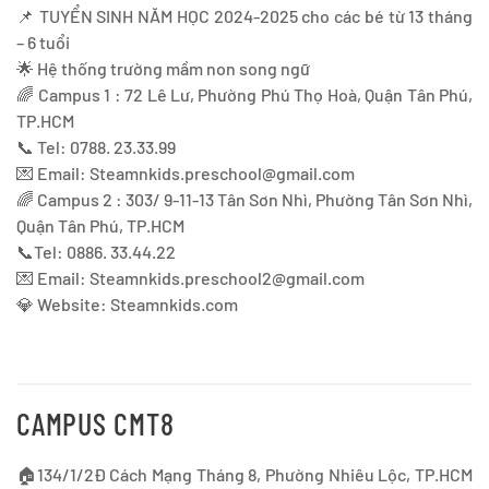
📌 TUYỂN SINH NĂM HỌC 2024-2025 cho các bé từ 13 tháng
– 6 tuổi
🌟 Hệ thống trường mầm non song ngữ
🌈 Campus 1 : 72 Lê Lư, Phường Phú Thọ Hoà, Quận Tân Phú,
TP.HCM
📞 Tel: 0788. 23.33.99
💌 Email:
Steamnkids.preschool@gmail.com
🌈 Campus 2 : 303/ 9-11-13 Tân Sơn Nhì, Phường Tân Sơn Nhì,
Quận Tân Phú, TP.HCM
📞Tel: 0886. 33.44.22
💌 Email:
Steamnkids.preschool2@gmail.com
💎 Website: Steamnkids.com
CAMPUS CMT8
🏠134/1/2Đ Cách Mạng Tháng 8, Phường Nhiêu Lộc, TP.HCM