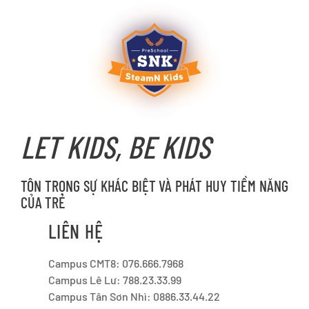
LET KIDS, BE KIDS
TÔN TRỌNG SỰ KHÁC BIỆT VÀ PHÁT HUY TIỀM NĂNG
CỦA TRẺ
LIÊN HỆ
Campus CMT8: 076.666.7968
Campus Lê Lư: 788.23.33.99
Campus Tân Sơn Nhì: 0886.33.44.22